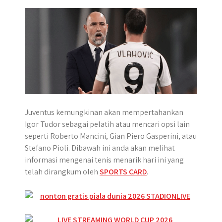
p
k
e
m
r
Juventus kemungkinan akan mempertahankan
Igor Tudor sebagai pelatih atau mencari opsi lain
seperti Roberto Mancini, Gian Piero Gasperini, atau
Stefano Pioli. Dibawah ini anda akan melihat
informasi mengenai tenis menarik hari ini yang
telah dirangkum oleh
SPORTS CARD
.