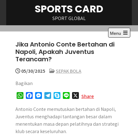
Skip
SPORTS CARD
to
content
SPORT GLOBAL
Menu
Open
Jika Antonio Conte Bertahan di
the
main
Napoli, Apakah Juventus
menu
Terancam?
05/30/2025
SEPAK BOLA
Bagikan
W
F
M
T
S
L
X
Share
h
a
e
e
k
i
a
c
s
l
y
n
Antonio Conte memutuskan bertahan di Napoli,
t
e
s
e
p
e
Juventus menghadapi tantangan besar dalam
s
b
e
g
e
menentukan masa depan pelatihnya dan strategi
A
o
n
r
klub secara keseluruhan.
p
o
g
a