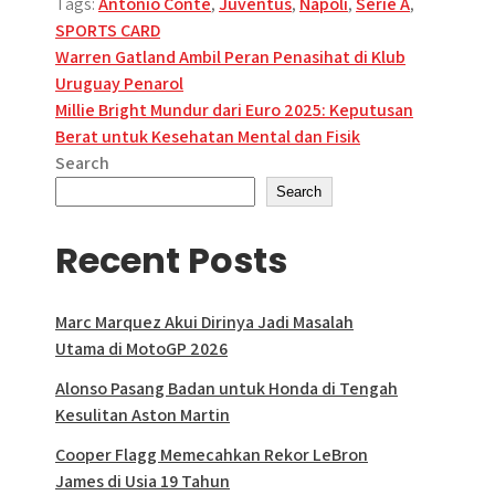
Tags:
Antonio Conte
,
Juventus
,
Napoli
,
Serie A
,
SPORTS CARD
Post
Warren Gatland Ambil Peran Penasihat di Klub
Uruguay Penarol
navigation
Millie Bright Mundur dari Euro 2025: Keputusan
Berat untuk Kesehatan Mental dan Fisik
Search
Search
Recent Posts
Marc Marquez Akui Dirinya Jadi Masalah
Utama di MotoGP 2026
Alonso Pasang Badan untuk Honda di Tengah
Kesulitan Aston Martin
Cooper Flagg Memecahkan Rekor LeBron
James di Usia 19 Tahun