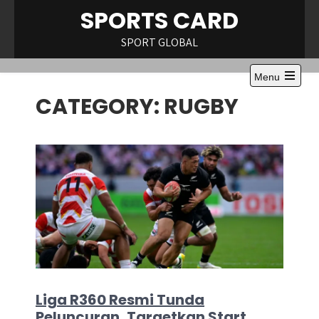
Skip
SPORTS CARD
to
content
SPORT GLOBAL
Menu
Open
CATEGORY:
RUGBY
the
main
menu
Liga R360 Resmi Tunda
Peluncuran, Targetkan Start