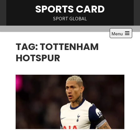
Skip
SPORTS CARD
to
content
SPORT GLOBAL
Menu
Open
TAG:
TOTTENHAM
the
main
menu
HOTSPUR