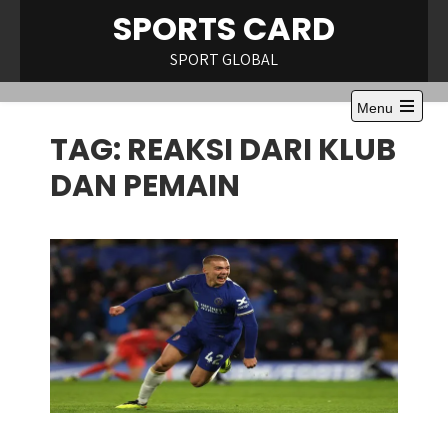
Skip
SPORTS CARD
to
content
SPORT GLOBAL
Menu
Open
TAG:
REAKSI DARI KLUB
the
main
menu
DAN PEMAIN