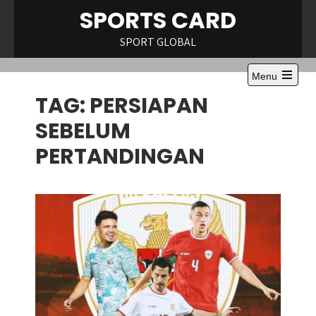
Skip
SPORTS CARD
to
content
SPORT GLOBAL
Menu
Open
TAG:
PERSIAPAN
the
main
menu
SEBELUM
PERTANDINGAN