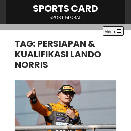
Skip
SPORTS CARD
to
content
SPORT GLOBAL
Menu
Open
TAG:
PERSIAPAN &
the
main
menu
KUALIFIKASI LANDO
NORRIS