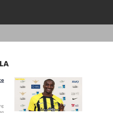
LLA
ke
ung
kan