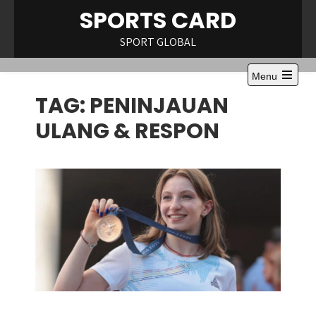
Skip
SPORTS CARD
to
content
SPORT GLOBAL
Menu
Open
TAG:
PENINJAUAN
the
main
menu
ULANG & RESPON