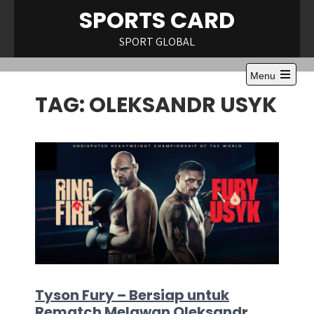
Skip
SPORTS CARD
to
content
SPORT GLOBAL
Menu
Open
TAG:
OLEKSANDR USYK
the
main
menu
Tyson Fury – Bersiap untuk
Rematch Melawan Oleksandr