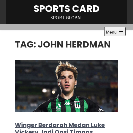
Skip
SPORTS CARD
to
content
SPORT GLOBAL
Menu
Open
TAG:
JOHN HERDMAN
the
main
menu
Winger Berdarah Medan Luke
Vickery Jadi Opsi Timnas