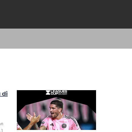
 di
an
…]