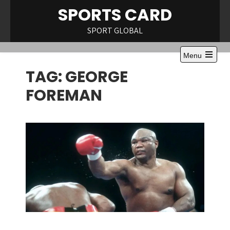
Skip
SPORTS CARD
to
content
SPORT GLOBAL
Menu
Open
TAG:
GEORGE
the
main
menu
FOREMAN