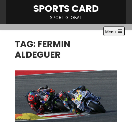
Skip
SPORTS CARD
to
content
SPORT GLOBAL
Menu
Open
TAG:
FERMIN
the
main
menu
ALDEGUER