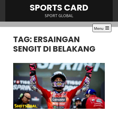
Skip
SPORTS CARD
to
content
SPORT GLOBAL
Menu
Open
TAG:
ERSAINGAN
the
main
menu
SENGIT DI BELAKANG