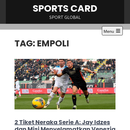
Skip
SPORTS CARD
to
content
SPORT GLOBAL
Menu
Open
TAG:
EMPOLI
the
main
menu
2 Tiket Neraka Serie A: Jay Idzes
dan Misi Menyelamatkan Venezia