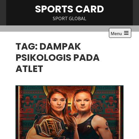
Skip
SPORTS CARD
to
content
SPORT GLOBAL
Menu
Open
TAG:
DAMPAK
the
main
menu
PSIKOLOGIS PADA
ATLET