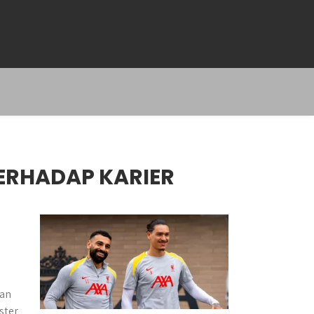
ERHADAP KARIER
tan
ster