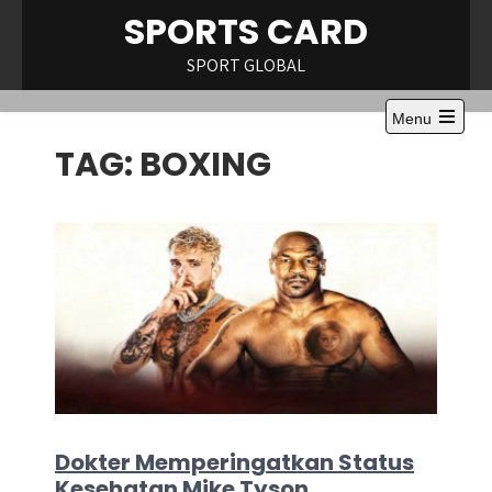
Skip
SPORTS CARD
to
content
SPORT GLOBAL
Menu
Open
TAG:
BOXING
the
main
menu
Dokter Memperingatkan Status
Kesehatan Mike Tyson