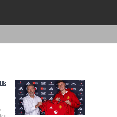
lik
d,
lasi