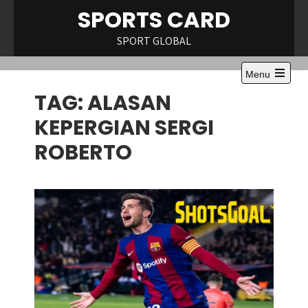
Skip
SPORTS CARD
to
content
SPORT GLOBAL
Menu
Open
TAG:
ALASAN
the
main
menu
KEPERGIAN SERGI
ROBERTO