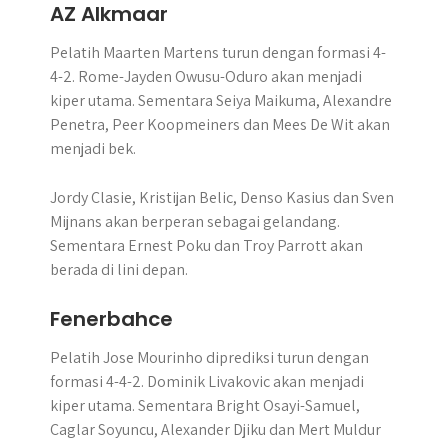
AZ Alkmaar
Pelatih Maarten Martens turun dengan formasi 4-
4-2. Rome-Jayden Owusu-Oduro akan menjadi
kiper utama. Sementara Seiya Maikuma, Alexandre
Penetra, Peer Koopmeiners dan Mees De Wit akan
menjadi bek.
Jordy Clasie, Kristijan Belic, Denso Kasius dan Sven
Mijnans akan berperan sebagai gelandang.
Sementara Ernest Poku dan Troy Parrott akan
berada di lini depan.
Fenerbahce
Pelatih Jose Mourinho diprediksi turun dengan
formasi 4-4-2. Dominik Livakovic akan menjadi
kiper utama. Sementara Bright Osayi-Samuel,
Caglar Soyuncu, Alexander Djiku dan Mert Muldur