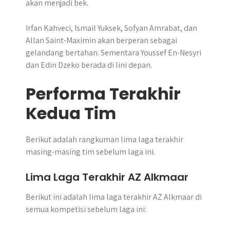
akan menjadi bek.
Irfan Kahveci, Ismail Yuksek, Sofyan Amrabat, dan
Allan Saint-Maximin akan berperan sebagai
gelandang bertahan. Sementara Youssef En-Nesyri
dan Edin Dzeko berada di lini depan.
Performa Terakhir
Kedua Tim
Berikut adalah rangkuman lima laga terakhir
masing-masing tim sebelum laga ini.
Lima Laga Terakhir AZ Alkmaar
Berikut ini adalah lima laga terakhir AZ Alkmaar di
semua kompetisi sebelum laga ini: