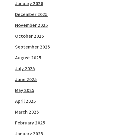
January 2026
December 2025
November 2025
October 2025
September 2025
August 2025
July 2025
June 2025
May 2025
April 2025
March 2025
February 2025
January 2025