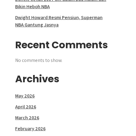
Bikin Heboh NBA
Dwight Howard Resmi Pensiun, Superman
NBA Gantung Jasnya
Recent Comments
No comments to show.
Archives
May 2026
April 2026
March 2026
February 2026