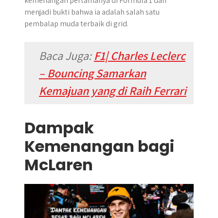
kemenangan pertamanya di Formula 1 dan
menjadi bukti bahwa ia adalah salah satu
pembalap muda terbaik di grid.
Baca Juga:
F1| Charles Leclerc
– Bouncing Samarkan
Kemajuan yang di Raih Ferrari
Dampak
Kemenangan bagi
McLaren