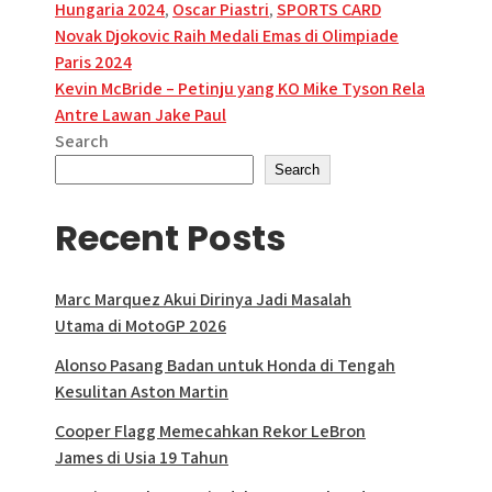
Hungaria 2024
,
Oscar Piastri
,
SPORTS CARD
Post
Novak Djokovic Raih Medali Emas di Olimpiade
Paris 2024
navigation
Kevin McBride – Petinju yang KO Mike Tyson Rela
Antre Lawan Jake Paul
Search
Search
Recent Posts
Marc Marquez Akui Dirinya Jadi Masalah
Utama di MotoGP 2026
Alonso Pasang Badan untuk Honda di Tengah
Kesulitan Aston Martin
Cooper Flagg Memecahkan Rekor LeBron
James di Usia 19 Tahun