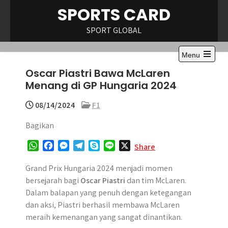
Skip
SPORTS CARD
to
content
SPORT GLOBAL
Menu
Open
Oscar Piastri Bawa McLaren
the
main
Menang di GP Hungaria 2024
menu
08/14/2024
F1
Bagikan
W
F
M
T
S
L
X
Share
h
a
e
e
k
i
a
c
s
l
y
n
Grand Prix Hungaria 2024 menjadi momen
t
e
s
e
p
e
bersejarah bagi
Oscar Piastri
dan tim McLaren.
s
b
e
g
e
Dalam balapan yang penuh dengan ketegangan
A
o
n
r
dan aksi, Piastri berhasil membawa McLaren
p
o
g
a
meraih kemenangan yang sangat dinantikan.
p
k
e
m