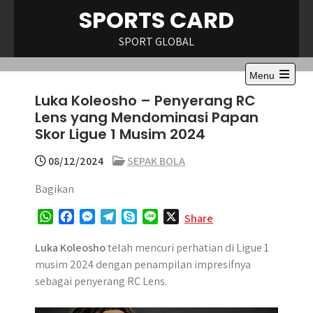
Skip
SPORTS CARD
to
content
SPORT GLOBAL
Menu
Open
Luka Koleosho – Penyerang RC
the
main
Lens yang Mendominasi Papan
menu
Skor Ligue 1 Musim 2024
08/12/2024
SEPAK BOLA
Bagikan
W
F
M
T
S
L
X
Share
h
a
e
e
k
i
a
c
s
l
y
n
Luka Koleosho
telah mencuri perhatian di Ligue 1
t
e
s
e
p
e
musim 2024 dengan penampilan impresifnya
s
b
e
g
e
sebagai penyerang RC Lens.
A
o
n
r
p
o
g
a