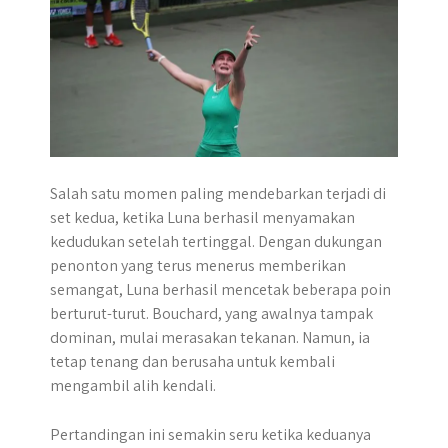
Salah satu momen paling mendebarkan terjadi di
set kedua, ketika Luna berhasil menyamakan
kedudukan setelah tertinggal. Dengan dukungan
penonton yang terus menerus memberikan
semangat, Luna berhasil mencetak beberapa poin
berturut-turut. Bouchard, yang awalnya tampak
dominan, mulai merasakan tekanan. Namun, ia
tetap tenang dan berusaha untuk kembali
mengambil alih kendali.
Pertandingan ini semakin seru ketika keduanya