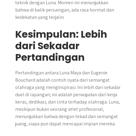
teknik dengan Luna. Momen ini menunjukkan
bahwa di balik persaingan, ada rasa hormat dan
kedekatan yang terjalin.
Kesimpulan: Lebih
dari Sekadar
Pertandingan
Pertandingan antara Luna Maya dan Eugenie
Bouchard adalah contoh nyata dari semangat
olahraga yang menginspirasi. Ini lebih dari sekadar
duel di lapangan; ini adalah perwujudan dari kerja
keras, dedikasi, dan cinta terhadap olahraga. Luna,
meskipun bukan seorang atlet profesional,
menunjukkan bahwa dengan tekad dan semangat
juang, siapa pun dapat mencapai impian mereka.