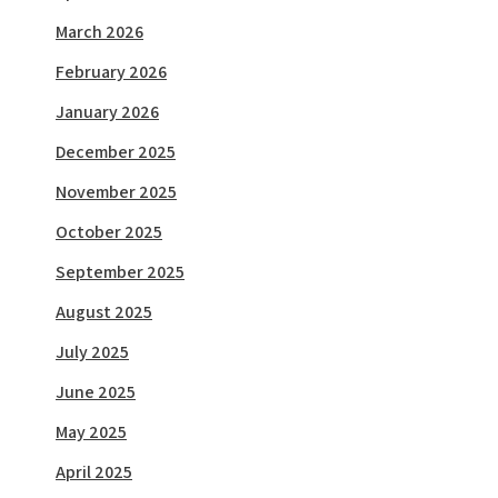
March 2026
February 2026
January 2026
December 2025
November 2025
October 2025
September 2025
August 2025
July 2025
June 2025
May 2025
April 2025