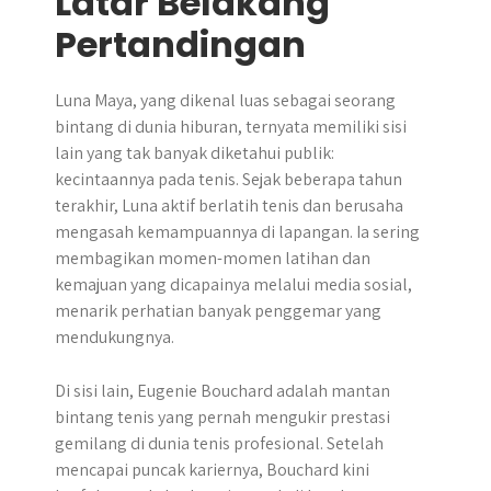
Latar Belakang
Pertandingan
Luna Maya, yang dikenal luas sebagai seorang
bintang di dunia hiburan, ternyata memiliki sisi
lain yang tak banyak diketahui publik:
kecintaannya pada tenis. Sejak beberapa tahun
terakhir, Luna aktif berlatih tenis dan berusaha
mengasah kemampuannya di lapangan. Ia sering
membagikan momen-momen latihan dan
kemajuan yang dicapainya melalui media sosial,
menarik perhatian banyak penggemar yang
mendukungnya.
Di sisi lain, Eugenie Bouchard adalah mantan
bintang tenis yang pernah mengukir prestasi
gemilang di dunia tenis profesional. Setelah
mencapai puncak kariernya, Bouchard kini