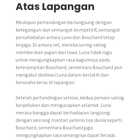
Atas Lapangan
Meskipun pertandingan berlangsung dengan
ketegangan dan semangat kompetitif, semangat
persahabatan antara Luna dan Bouchard tetap
terjaga. Di antara set, mereka sering saling
memberikan pujian dan tawa. Luna tidak ragu
untuk mengungkapkan rasa kagumnya pada
keterampilan Bouchard, sementara Bouchard pun
mengakui dedikasi Luna dalam berlatih dan
berusaha keras di lapangan.
Setelah pertandingan selesai, kedua pemain saling
berpelukan dan mengucapkan selamat. Luna
merasa bangga dapat berhadapan langsung
dengan seorang mantan petenis top dunia seperti
Bouchard, sementara Bouchard juga
mengungkapkan rasa senangnya dapat beradu