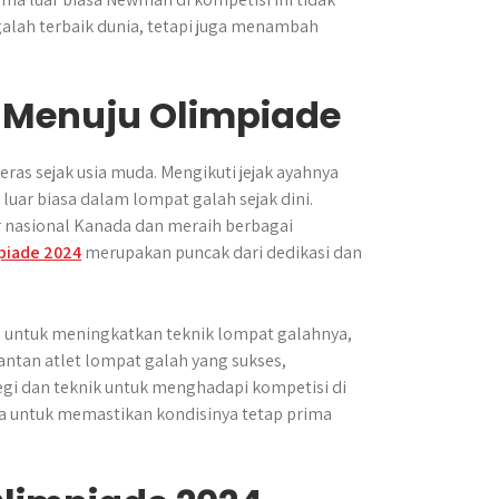
alah terbaik dunia, tetapi juga menambah
n Menuju Olimpiade
ras sejak usia muda. Mengikuti jejak ayahnya
uar biasa dalam lompat galah sejak dini.
 nasional Kanada dan meraih berbagai
piade 2024
merupakan puncak dari dedikasi dan
i untuk meningkatkan teknik lompat galahnya,
antan atlet lompat galah yang sukses,
i dan teknik untuk menghadapi kompetisi di
a untuk memastikan kondisinya tetap prima