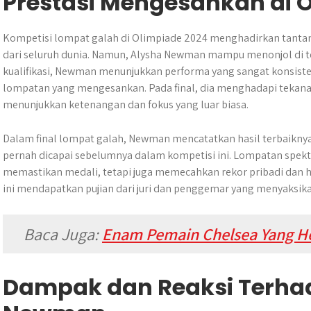
Prestasi Mengesankan di 
Kompetisi lompat galah di Olimpiade 2024 menghadirkan tantan
dari seluruh dunia. Namun, Alysha Newman mampu menonjol di te
kualifikasi, Newman menunjukkan performa yang sangat konsisten
lompatan yang mengesankan. Pada final, dia menghadapi tekana
menunjukkan ketenangan dan fokus yang luar biasa.
Dalam final lompat galah, Newman mencatatkan hasil terbaikn
pernah dicapai sebelumnya dalam kompetisi ini. Lompatan spekta
memastikan medali, tetapi juga memecahkan rekor pribadi dan 
ini mendapatkan pujian dari juri dan penggemar yang menyaksikan
Baca Juga:
Enam Pemain Chelsea Yang He
Dampak dan Reaksi Terhad