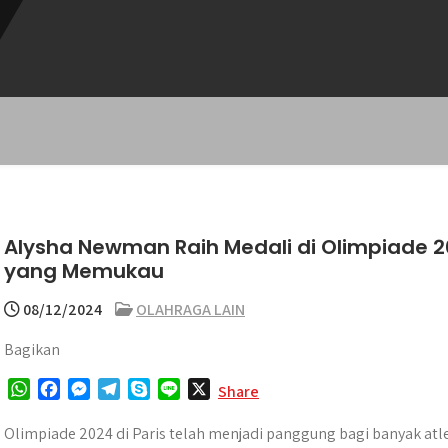
Alysha Newman Raih Medali di Olimpiade 
yang Memukau
08/12/2024
OLAHRAGA LAIN
Bagikan
W
F
M
T
S
L
X
Share
h
a
e
e
k
i
a
c
s
l
y
n
Olimpiade 2024 di Paris telah menjadi panggung bagi banyak a