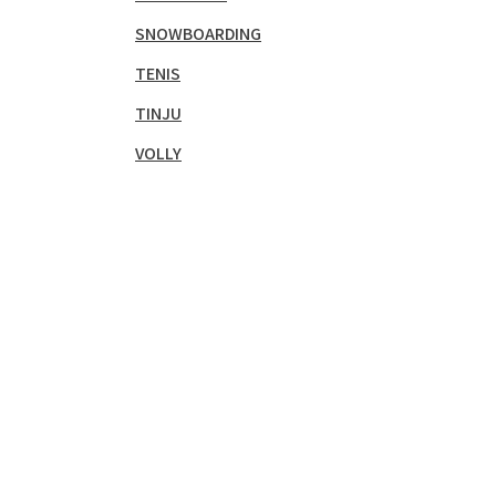
SNOWBOARDING
TENIS
TINJU
VOLLY